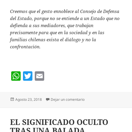
Creemos que el gesto ennoblece al Consejo de Defensa
del Estado, porque no se entiende a un Estado que no
defienda a sus mediadores, que trabajan
precisamente para que en la sociedad y en las
familias chilenas exista el diálogo y no la
confrontación.
W
T
E
h
w
m
at
itt
ai
Publicado
en CONSEJO DE DEFENSA DE
Agosto 23, 2018
Dejar un comentario
s
er
l
el
A
p
EL SIGNIFICADO OCULTO
TRAS UNA BALADA