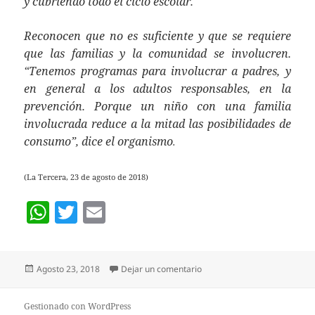
y cubriendo todo el ciclo escolar.
Reconocen que no es suficiente y que se requiere
que las familias y la comunidad se involucren.
“Tenemos programas para involucrar a padres, y
en general a los adultos responsables, en la
prevención. Porque un niño con una familia
involucrada reduce a la mitad las posibilidades de
consumo”, dice el organismo
.
(La Tercera, 23 de agosto de 2018)
W
T
E
h
w
m
at
itt
ai
Publicado
en EL SIGNIFICADO OCULT
Agosto 23, 2018
Dejar un comentario
s
er
l
el
A
Gestionado con WordPress