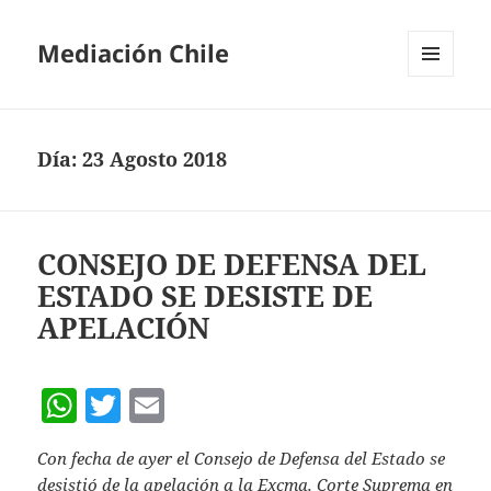
Mediación Chile
MENÚ
Y
WIDGETS
Día:
23 Agosto 2018
CONSEJO DE DEFENSA DEL
ESTADO SE DESISTE DE
APELACIÓN
W
T
E
h
w
m
Con fecha de ayer el Consejo de Defensa del Estado se
at
itt
ai
desistió de la apelación a la Excma. Corte Suprema en