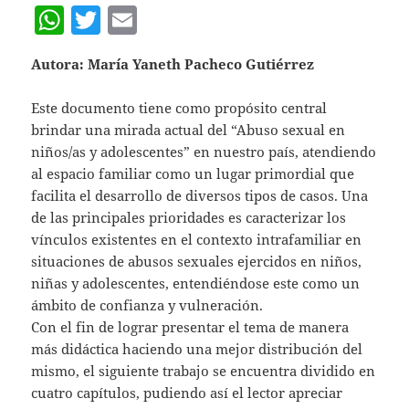
W
T
E
h
w
m
Autora: María Yaneth Pacheco Gutiérrez
at
itt
ai
s
er
l
Este documento tiene como propósito central
A
brindar una mirada actual del “Abuso sexual en
niños/as y adolescentes” en nuestro país, atendiendo
p
al espacio familiar como un lugar primordial que
p
facilita el desarrollo de diversos tipos de casos. Una
de las principales prioridades es caracterizar los
vínculos existentes en el contexto intrafamiliar en
situaciones de abusos sexuales ejercidos en niños,
niñas y adolescentes, entendiéndose este como un
ámbito de confianza y vulneración.
Con el fin de lograr presentar el tema de manera
más didáctica haciendo una mejor distribución del
mismo, el siguiente trabajo se encuentra dividido en
cuatro capítulos, pudiendo así el lector apreciar