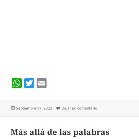
W
T
E
h
w
m
at
itt
ai
Publicado
en El dolor invisible de l
Septiembre 17, 2023
Dejar un comentario
s
er
l
el
A
p
Más allá de las palabras