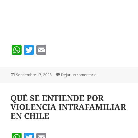
W
T
E
h
w
m
at
itt
ai
Publicado
en Los vínculos intrafam
Septiembre 17, 2023
Dejar un comentario
s
er
l
el
A
p
QUÉ SE ENTIENDE POR
VIOLENCIA INTRAFAMILIAR
p
EN CHILE
W
T
E