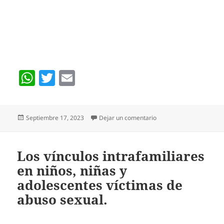
W
T
E
h
w
m
at
itt
ai
Publicado
en Más allá de las palab
Septiembre 17, 2023
Dejar un comentario
s
er
l
el
A
p
Los vínculos intrafamiliares
en niños, niñas y
p
adolescentes víctimas de
abuso sexual.