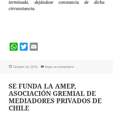
terminado, dejándose constancia de dicha
circunstancia.
W
T
E
h
w
m
at
itt
ai
Publicado
en PROYECTO AULA SEGURA
Octubre 24, 2018
Dejar un comentario
s
er
l
el
A
p
SE FUNDA LA AMEP,
ASOCIACIÓN GREMIAL DE
p
MEDIADORES PRIVADOS DE
CHILE