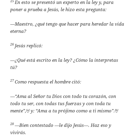
25
En esto se presentó un experto en la ley y, para
poner a prueba a Jesús, le hizo esta pregunta:
—Maestro, ¿qué tengo que hacer para heredar la vida
eterna?
26
Jesús replicó:
—¿Qué está escrito en la ley? ¿Cómo la interpretas
tú?
27
Como respuesta el hombre citó:
—“Ama al Señor tu Dios con todo tu corazón, con
todo tu ser, con todas tus fuerzas y con toda tu
mente”,
y: “Ama a tu prójimo como a ti mismo”.
[
a
]
[
b
]
28
—Bien contestado
—le dijo Jesús—.
Haz eso y
vivirás.