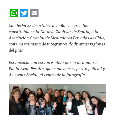
W
T
E
h
w
m
Con fecha 22 de octubre del año en curso fue
at
itt
ai
constituida en la Notaría Zaldívar de Santiago la
s
er
l
Asociación Gremial de Mediadores Privados de Chile,
A
con una treintena de integrantes de diversas regiones
del país.
p
p
Esta asociación está presidida por la mediadora
Paola Aedo Peralta, quien además es perito judicial y
Asistente Social, al centro de la fotografía.