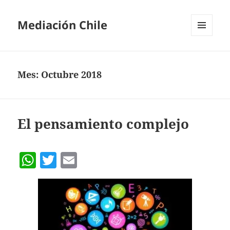
Mediación Chile
MENÚ
Y
WIDGETS
Mes:
Octubre 2018
El pensamiento complejo
W
T
E
h
w
m
at
itt
ai
s
er
l
A