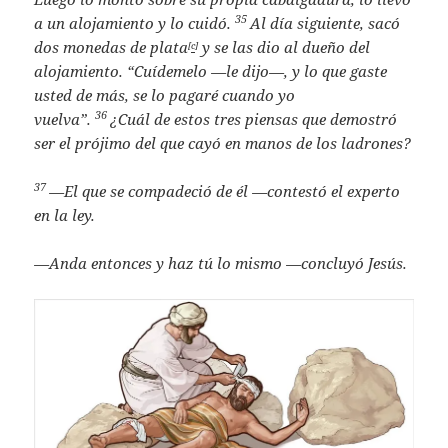
35
a un alojamiento y lo cuidó.
Al día siguiente, sacó
dos monedas de plata
y se las dio al dueño del
[
c
]
alojamiento. “Cuídemelo —le dijo—, y lo que gaste
usted de más, se lo pagaré cuando yo
36
vuelva”.
¿Cuál de estos tres piensas que demostró
ser el prójimo del que cayó en manos de los ladrones?
37
—El que se compadeció de él —contestó el experto
en la ley.
—Anda entonces y haz tú lo mismo
—concluyó Jesús.