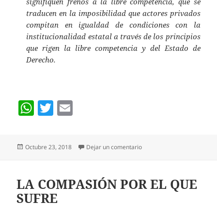
signifiquen frenos a la libre competencia, que se
traducen en la imposibilidad que actores privados
compitan en igualdad de condiciones con la
institucionalidad estatal a través de los principios
que rigen la libre competencia y del Estado de
Derecho.
W
T
E
h
w
m
at
itt
ai
Publicado
en SE FUNDA LA AMEP, AS
Octubre 23, 2018
Dejar un comentario
s
er
l
el
A
p
LA COMPASIÓN POR EL QUE
SUFRE
p