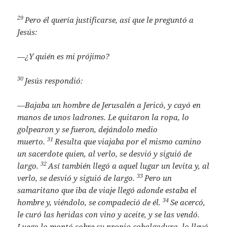
29
Pero él quería justificarse, así que le preguntó a
Jesús:
—¿Y quién es mi prójimo?
30
Jesús respondió:
—Bajaba un hombre de Jerusalén a Jericó, y cayó en
manos de unos ladrones. Le quitaron la ropa, lo
golpearon y se fueron, dejándolo medio
31
muerto.
Resulta que viajaba por el mismo camino
un sacerdote quien, al verlo, se desvió y siguió de
32
largo.
Así también llegó a aquel lugar un levita y, al
33
verlo, se desvió y siguió de largo.
Pero un
samaritano que iba de viaje llegó adonde estaba el
34
hombre y, viéndolo, se compadeció de él.
Se acercó,
le curó las heridas con vino y aceite, y se las vendó.
Luego lo montó sobre su propia cabalgadura, lo llevó