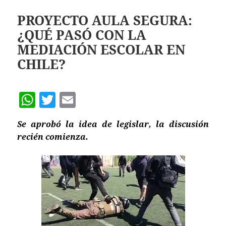
A
p
PROYECTO AULA SEGURA:
¿QUÉ PASÓ CON LA
p
MEDIACIÓN ESCOLAR EN
CHILE?
W
T
E
h
w
m
Se aprobó la idea de legislar, la discusión
at
itt
ai
recién comienza.
s
er
l
A
p
p