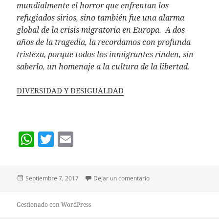
mundialmente el horror que enfrentan los
refugiados sirios, sino también fue una alarma
global de la crisis migratoria en Europa. A dos
años de la tragedia, la recordamos con profunda
tristeza, porque todos los inmigrantes rinden, sin
saberlo, un homenaje a la cultura de la libertad.
DIVERSIDAD Y DESIGUALDAD
W
T
E
h
w
m
at
itt
ai
Publicado
en Diversidad: Un proble
Septiembre 7, 2017
Dejar un comentario
s
er
l
el
A
Gestionado con WordPress
p