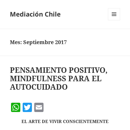
Mediación Chile
MENÚ
Y
WIDGETS
Mes:
Septiembre 2017
PENSAMIENTO POSITIVO,
MINDFULNESS PARA EL
AUTOCUIDADO
W
T
E
h
w
m
EL ARTE DE VIVIR CONSCIENTEMENTE
at
itt
ai