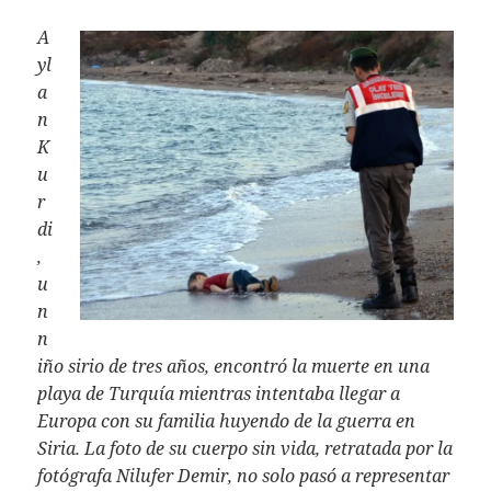
A
yl
a
n
K
u
r
di
,
u
n
n
iño sirio de tres años, encontró la muerte en una
playa de Turquía mientras intentaba llegar a
Europa con su familia huyendo de la guerra en
Siria. La foto de su cuerpo sin vida, retratada por la
fotógrafa Nilufer Demir, no solo pasó a representar