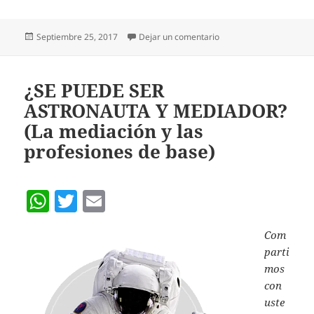
h
w
m
at
itt
ai
Publicado
en PENSAMIENTO POSI
Septiembre 25, 2017
Dejar un comentario
s
er
l
el
A
p
¿SE PUEDE SER
ASTRONAUTA Y MEDIADOR?
p
(La mediación y las
profesiones de base)
W
T
E
h
w
m
Com
at
itt
ai
parti
s
er
l
mos
A
con
uste
p