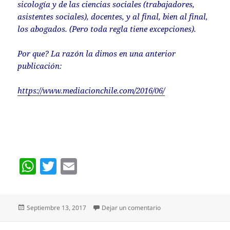
sicología y de las ciencias sociales (trabajadores,
asistentes sociales), docentes, y al final, bien al final,
los abogados. (Pero toda regla tiene excepciones).
Por que? La razón la dimos en una anterior
publicación:
https://www.mediacionchile.com/2016/06/
W
T
E
h
w
m
at
itt
ai
Publicado
en ¿SE PUEDE SER ASTR
Septiembre 13, 2017
Dejar un comentario
s
er
l
el