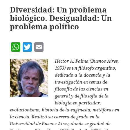
A
p
Diversidad: Un problema
biológico. Desigualdad: Un
p
problema político
W
T
E
h
w
m
Héctor A. Palma (Buenos Aires,
at
itt
ai
1953) es un filósofo argentino,
s
er
l
dedicado a la docencia y la
A
investigación en temas de
filosofía de las ciencias en
p
general y de filosofía de la
p
biología en particular,
evolucionismo, historia de la eugenesia, metáforas en
la ciencia. Realizó su carrera de grado en la
Universidad de Buenos Aires, donde se graduó de