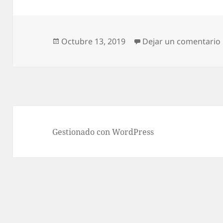
s
er
l
A
p
Publicado
Octubre 13, 2019
Dejar un comentario
el
p
Gestionado con WordPress