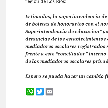
región de Los Ríos:
Estimados, la superintendencia de 
de boletas de honorarios con el no
Superintendencia de educación” p
denuncias de los establecimientos 
mediadores escolares registrados 
frente a este “conciliador” intern
de los mediadores escolares priva
Espero se pueda hacer un cambio fr
W
T
E
h
w
m
at
itt
ai