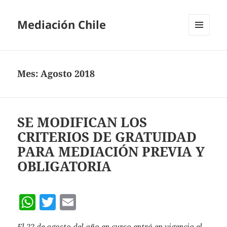
Mediación Chile
MENÚ
Y
WIDGETS
Mes:
Agosto 2018
SE MODIFICAN LOS
CRITERIOS DE GRATUIDAD
PARA MEDIACIÓN PREVIA Y
OBLIGATORIA
W
T
E
h
w
m
El 22 de agosto del año en curso entró en vigencia el