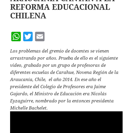
p
REFORMA EDUCACIONAL
CHILENA
W
T
E
h
w
m
Los problemas del gremio de docentes se vienen
at
itt
ai
arrastrando por años. Prueba de ello es el siguiente
s
er
l
video, grabado por un grupo de profesoras de
A
diferentes escuelas de Carahue, Novena Región de la
Araucanía, Chile, el año 2014. En ese año el
p
presidente del Colegio de Profesores era Jaime
p
Gajardo, el Ministro de Educación era Nicolás
Eyzaguirre, nombrado por la entonces presidenta
Michelle Bachelet.