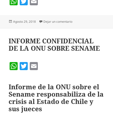
W
T
E
h
w
m
at
itt
ai
Publicado
en SE MODIFICAN LOS CRIT
Agosto 29, 2018
Dejar un comentario
s
er
l
el
A
p
INFORME CONFIDENCIAL
DE LA ONU SOBRE SENAME
p
W
T
E
h
w
m
at
itt
ai
Informe de la ONU sobre el
s
er
l
Sename responsabiliza de la
A
crisis al Estado de Chile y
p
sus jueces