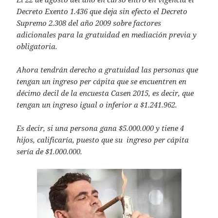
at
itt
ai
Decreto Exento 1.436 que deja sin efecto el Decreto
s
er
l
Supremo 2.308 del año 2009 sobre factores
A
adicionales para la gratuidad en mediación previa y
obligatoria.
p
p
Ahora tendrán derecho a gratuidad las personas que
tengan un ingreso per cápita que se encuentren en
décimo decil de la encuesta Casen 2015, es decir, que
tengan un ingreso igual o inferior a $1.241.962.
Es decir, si una persona gana $5.000.000 y tiene 4
hijos, calificaría, puesto que su ingreso per cápita
sería de $1.000.000.