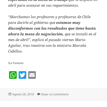
abril para avanzar en sus requerimientos.
“Marchamos los profesores y profesoras de Chile
para decirle al gobierno que
estamos muy
disconformes con los resultados que tiene hasta
ahora la mesa de negociación,
que se instaló en el
mes de abril”, explicó el pasado viernes Mario
Aguilar, tras reunirse con la ministra Marcela
Cubillos.
(La Tercera)
W
T
E
h
w
m
at
itt
ai
Publicado
en PROFESORAS DE LA ARA
Agosto 28, 2018
Dejar un comentario
s
er
l
el
A