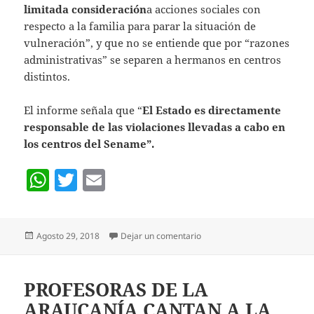
limitada consideración
a acciones sociales con
respecto a la familia para parar la situación de
vulneración”, y que no se entiende que por “razones
administrativas” se separen a hermanos en centros
distintos.
El informe señala que “
El Estado es directamente
responsable de las violaciones llevadas a cabo en
los centros del Sename”.
W
T
E
h
w
m
at
itt
ai
Publicado
en INFORME CONFIDENCIAL
Agosto 29, 2018
Dejar un comentario
s
er
l
el
A
p
PROFESORAS DE LA
ARAUCANÍA CANTAN A LA