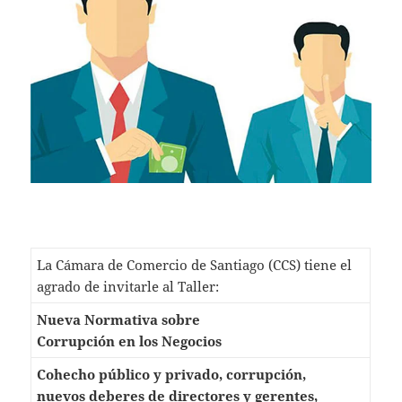
s
er
l
A
p
p
La Cámara de Comercio de Santiago (CCS) tiene el
agrado de invitarle al Taller:
Nueva Normativa sobre
Corrupción en los Negocios
Cohecho público y privado, corrupción,
nuevos deberes de directores y gerentes,