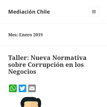
Mediación Chile
MENÚ
Y
WIDGETS
Mes:
Enero 2019
Taller: Nueva Normativa
sobre Corrupción en los
Negocios
W
T
E
h
w
m
at
itt
ai