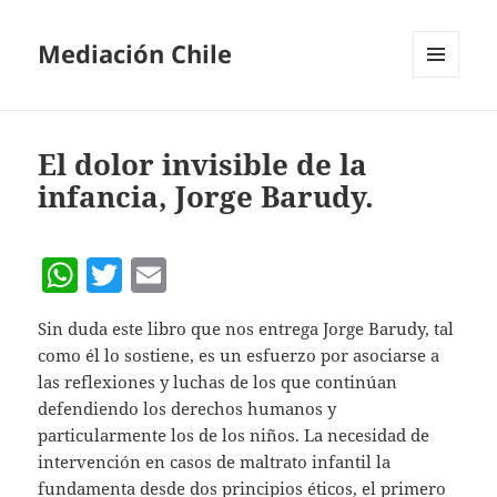
Mediación Chile
MENÚ
Y
WIDGETS
El dolor invisible de la
infancia, Jorge Barudy.
W
T
E
h
w
m
Sin duda este libro que nos entrega Jorge Barudy, tal
at
itt
ai
como él lo sostiene, es un esfuerzo por asociarse a
s
er
l
las reflexiones y luchas de los que continúan
A
defendiendo los derechos humanos y
particularmente los de los niños. La necesidad de
p
intervención en casos de maltrato infantil la
p
fundamenta desde dos principios éticos, el primero