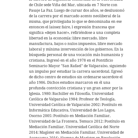
p
de Chile sede Viña del Mar, ubicada en 7 Norte con
Pasaje La Paz. Luego de cursar dos años, se desilusionó
de la carrera por el marcado acento neoliberal de la
misma, que privilegiaba lo que se denominaba en ese
entonces el laissez faire, l expresión francesa que
significa «dejen hacer», refiriéndose a una completa
libertad en la economía: libre mercado, libre
manufactura, bajos o nulos impuestos, libre mercado
laboral y mínima intervención de los gobiernos. En la
búsqueda personal de una vocación más humanista y
cristiana, Ingresó en el año 1978 en el Pontificio
Seminario Mayor "San Rafael" de Valparaíso, siguiendo
un impulso por estudiar la carrera sacerdotal. Egresó
de dicho centro de estudios sin ordenarse sacerdote el
año 1986. Dichos estudios marcaron en él una
profunda convicción cristiana y un gran amor por la
Iglesia. 1980: Bachiller en Filosofía, Universidad
Católica de Valparaíso 1984: Profesor de Teología,
Universidad Católica de Valparaíso 2002: Postítulo en
Informática Educativa, Universidad de Los Lagos,
Osorno 2005: Postítulo en Mediación Familiar,
Universidad de La Frontera, Temuco 2012: Postítulo en
Mediación Familiar, Universidad Católica del Norte
2014: Magíster en Mediación Familiar, Universidad de
Aconcagua 2016: Alumno de Magíster en Resolución