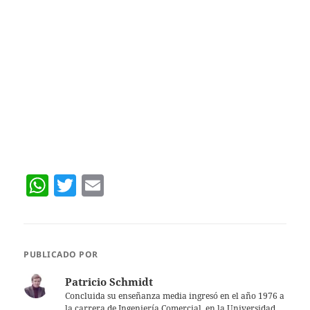
W
T
E
h
w
m
at
itt
ai
s
er
l
PUBLICADO POR
A
Patricio Schmidt
p
Concluida su enseñanza media ingresó en el año 1976 a
la carrera de Ingeniería Comercial, en la Universidad