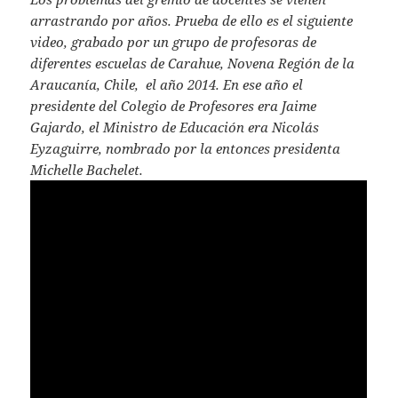
at
itt
ai
arrastrando por años. Prueba de ello es el siguiente
s
er
l
video, grabado por un grupo de profesoras de
A
diferentes escuelas de Carahue, Novena Región de la
Araucanía, Chile, el año 2014. En ese año el
p
presidente del Colegio de Profesores era Jaime
p
Gajardo, el Ministro de Educación era Nicolás
Eyzaguirre, nombrado por la entonces presidenta
Michelle Bachelet.