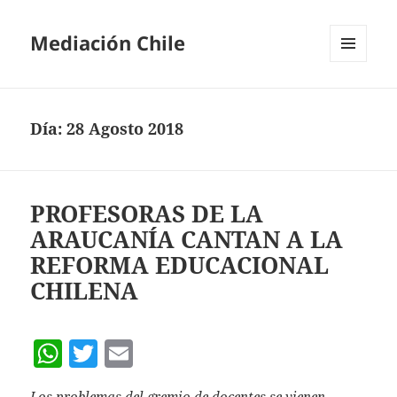
Mediación Chile
MENÚ
Y
WIDGETS
Día:
28 Agosto 2018
PROFESORAS DE LA
ARAUCANÍA CANTAN A LA
REFORMA EDUCACIONAL
CHILENA
W
T
E
h
w
m
Los problemas del gremio de docentes se vienen