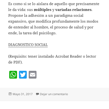
Es como si se lo aislara de aquello que precisamente
le da vida: sus
múltiples
y
variadas relaciones
.
Propone la adhesión a un paradigma social
expansivo, que modifica profundamente los modos
de entender al hombre, el proceso de salud y por
ende, la tarea del psicólogo.
DIAGNOSTICO SOCIAL
(Requisito: tener instalado Acrobat Reader o lector
de PDF).
W
T
E
h
w
m
at
itt
ai
Publicado
en ENFOQUE SISTÉMICO DE L
Mayo 31, 2017
Dejar un comentario
s
er
l
el
A