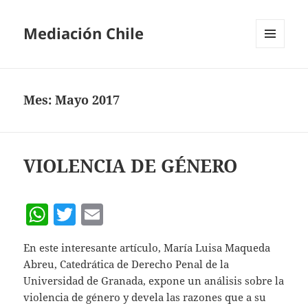
Mediación Chile
MENÚ
Y
WIDGETS
Mes:
Mayo 2017
VIOLENCIA DE GÉNERO
W
T
E
h
w
m
En este interesante artículo, María Luisa Maqueda
at
itt
ai
Abreu, Catedrática de Derecho Penal de la
s
er
l
Universidad de Granada, expone un análisis sobre la
A
violencia de género y devela las razones que a su