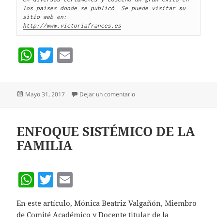
los países donde se publicó. Se puede visitar su 
http://www.victoriafrances.es
W
T
E
h
w
m
at
itt
ai
Publicado
en VIOLENCIA DE GÉNERO
Mayo 31, 2017
Dejar un comentario
s
er
l
el
A
p
ENFOQUE SISTÉMICO DE LA
FAMILIA
p
W
T
E
h
w
m
En este artículo, Mónica Beatriz Valgañón, Miembro
at
itt
ai
de Comité Académico y Docente titular de la