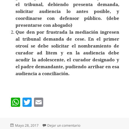
el tribunal, debiendo presenta demanda,
solicitar audiencia lo antes posible, y
coordinarse con defensor público. (debe
presentarse con abogado)
Que den por frustrada la mediación ingresen
al tribunal demanda de cese. En el primer
otrosí se debe solicitar el nombramiento de
curador ad litem y en la audiencia debe
acudir la adolescente, el curador designado y
el padre demandante, pudiendo arribar en esa
audiencia a conciliación.
W
T
E
h
w
m
at
itt
ai
Publicado
en COMO MEDIAR CESE DE A
Mayo 28, 2017
Dejar un comentario