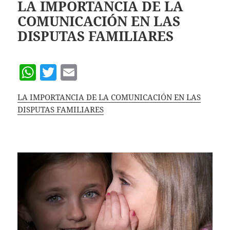
p
LA IMPORTANCIA DE LA
COMUNICACIÓN EN LAS
p
DISPUTAS FAMILIARES
W
T
E
h
w
m
LA IMPORTANCIA DE LA COMUNICACIÓN EN LAS
at
itt
ai
DISPUTAS FAMILIARES
s
er
l
A
p
p