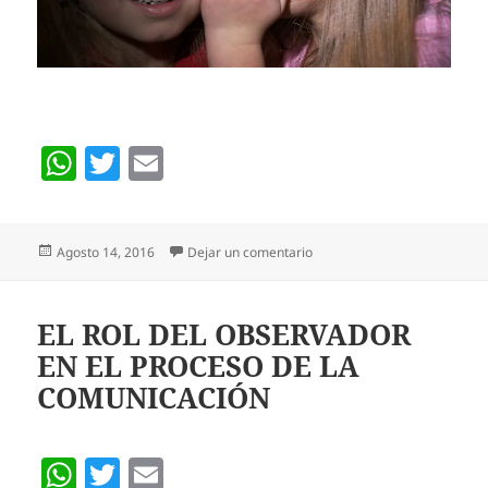
W
T
E
h
w
m
at
itt
ai
Publicado
en LA IMPORTANCIA DE LA 
Agosto 14, 2016
Dejar un comentario
s
er
l
el
A
p
EL ROL DEL OBSERVADOR
EN EL PROCESO DE LA
p
COMUNICACIÓN
W
T
E