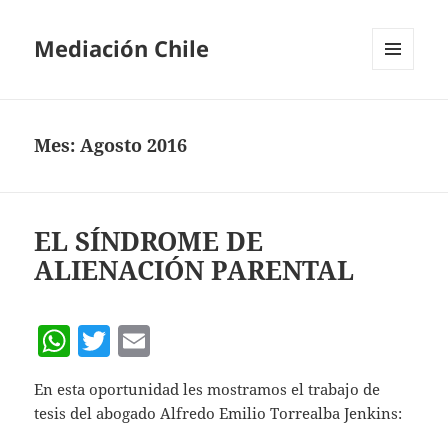
Mediación Chile
MENÚ
Y
WIDGETS
Mes:
Agosto 2016
EL SÍNDROME DE
ALIENACIÓN PARENTAL
W
T
E
h
w
m
En esta oportunidad les mostramos el trabajo de
at
itt
ai
tesis del abogado Alfredo Emilio Torrealba Jenkins:
s
er
l