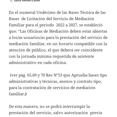
at
itt
ai
s
er
l
En el numeral Undécimo de las Bases Técnica de las
A
Bases de Licitación del Servicio de Mediación
Familiar para el periodo 2022 a 2027, se estableció
p
que: “Las Oficinas de Mediación deben estar abiertas
p
a los/as usuarios/as para la prestación del servicio de
mediación familiar, en un horario compatible con la
atención de público, el que deberá ser coincidente
con la jornada mínima requerida de asistente
administrativo en cada oficina.
(ver pág. 65,69 y 70 Res N°53 que Aprueba bases tipo
administrativas y técnicas, anexos y contrato tipo,
para la contratación de servicios de mediación
familiar
.)
De esta manera, no se podrá interrumpir la
prestación del servicio, salvo autorización previa