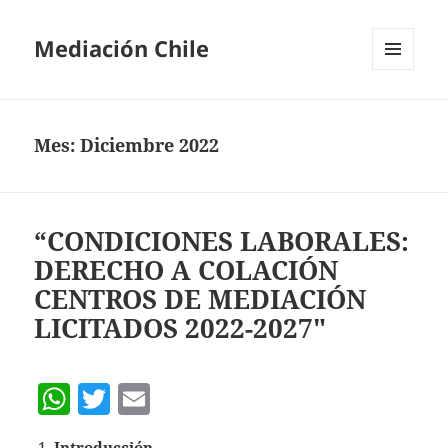
Mediación Chile
MENÚ
Y
WIDGETS
Mes:
Diciembre 2022
“CONDICIONES LABORALES:
DERECHO A COLACIÓN
CENTROS DE MEDIACIÓN
LICITADOS 2022-2027″
W
T
E
h
w
m
Introducción