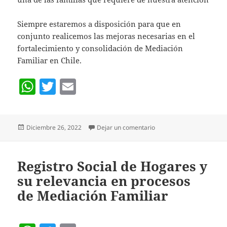
Siempre estaremos a disposición para que en
conjunto realicemos las mejoras necesarias en el
fortalecimiento y consolidación de Mediación
Familiar en Chile.
W
T
E
h
w
m
at
itt
ai
Publicado
en “CONDICIONES LABOR
Diciembre 26, 2022
Dejar un comentario
s
er
l
el
A
p
Registro Social de Hogares y
su relevancia en procesos
p
de Mediación Familiar