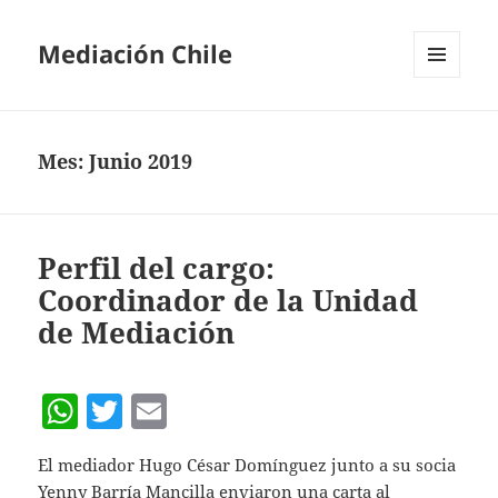
Mediación Chile
MENÚ
Y
WIDGETS
Mes:
Junio 2019
Perfil del cargo:
Coordinador de la Unidad
de Mediación
W
T
E
h
w
m
El mediador Hugo César Domínguez junto a su socia
at
itt
ai
Yenny Barría Mancilla enviaron una carta al