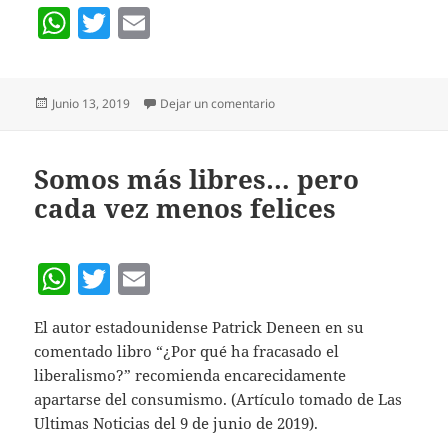
W
T
E
h
w
m
at
itt
ai
Publicado
en LAS RELIGIONES COMO ME
Junio 13, 2019
Dejar un comentario
s
er
l
el
A
p
Somos más libres… pero
cada vez menos felices
p
W
T
E
h
w
m
El autor estadounidense Patrick Deneen en su
at
itt
ai
comentado libro “¿Por qué ha fracasado el
s
er
l
liberalismo?” recomienda encarecidamente
A
apartarse del consumismo. (Artículo tomado de Las
Ultimas Noticias del 9 de junio de 2019).
p