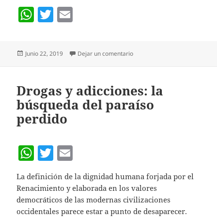
W
T
E
h
w
m
at
itt
ai
Publicado
en Perfil del cargo: Coordinad
Junio 22, 2019
Dejar un comentario
s
er
l
el
A
p
Drogas y adicciones: la
búsqueda del paraíso
p
perdido
W
T
E
h
w
m
La definición de la dignidad humana forjada por el
at
itt
ai
Renacimiento y elaborada en los valores
s
er
l
democráticos de las modernas civilizaciones
A
occidentales parece estar a punto de desaparecer.