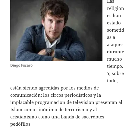
Las
at
itt
ai
religion
s
er
l
es han
A
estado
sometid
p
as a
p
ataques
durante
mucho
Diego Fusaro
tiempo.
Y, sobre
todo,
están siendo agredidas por los medios de
comunicación: los circos periodísticos y la
implacable programación de televisión presentan al
Islam como sinónimo de terrorismo y al
cristianismo como una banda de sacerdotes
pedófilos.