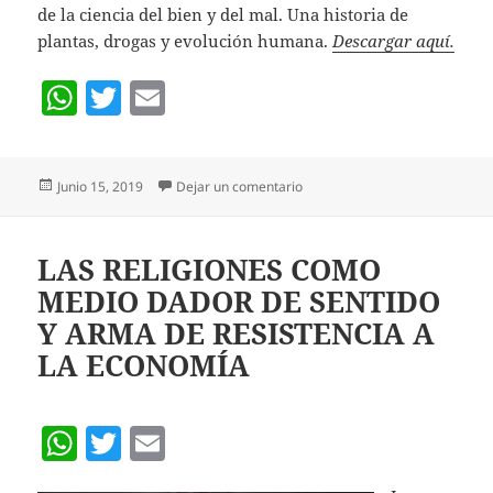
de la ciencia del bien y del mal. Una historia de
plantas, drogas y evolución humana.
Descargar aquí.
W
T
E
h
w
m
at
itt
ai
Publicado
en Drogas y adicciones: la bús
Junio 15, 2019
Dejar un comentario
s
er
l
el
A
p
LAS RELIGIONES COMO
MEDIO DADOR DE SENTIDO
p
Y ARMA DE RESISTENCIA A
LA ECONOMÍA
W
T
E
h
w
m