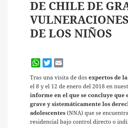
DE CHILE DE GR
VULNERACIONES
DE LOS NIÑOS
W
T
E
h
w
m
Tras una visita de dos
expertos de l
at
itt
ai
el 8 y el 12 de enero del 2018 en nues
s
er
l
informe en el que se concluye que 
A
grave y sistemáticamente los derech
p
adolescentes
(NNA) que se encuentra
p
residencial bajo control directo o indi