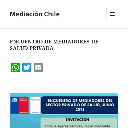
Mediación Chile
MENÚ
Y
WIDGETS
ENCUENTRO DE MEDIADORES DE
SALUD PRIVADA
W
T
E
h
w
m
at
itt
ai
s
er
l
A
p
p