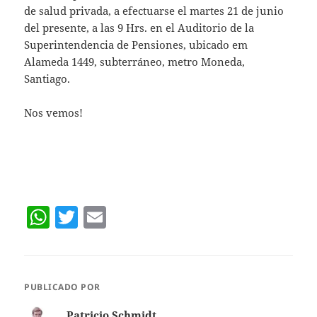
de salud privada, a efectuarse el martes 21 de junio
del presente, a las 9 Hrs. en el Auditorio de la
Superintendencia de Pensiones, ubicado em
Alameda 1449, subterráneo, metro Moneda,
Santiago.
Nos vemos!
W
T
E
h
w
m
at
itt
ai
s
er
l
PUBLICADO POR
A
Patricio Schmidt