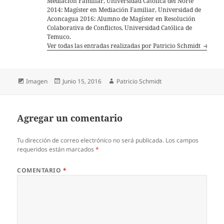
Mediación Familiar, Universidad Católica del Norte
2014: Magíster en Mediación Familiar, Universidad de
Aconcagua 2016: Alumno de Magíster en Resolución
Colaborativa de Conflictos, Universidad Católica de
Temuco.
Ver todas las entradas realizadas por Patricio Schmidt
Formato
Publicado
Autor
Imagen
Junio 15, 2016
Patricio Schmidt
el
Agregar un comentario
Tu dirección de correo electrónico no será publicada.
Los campos
requeridos están marcados
*
COMENTARIO
*