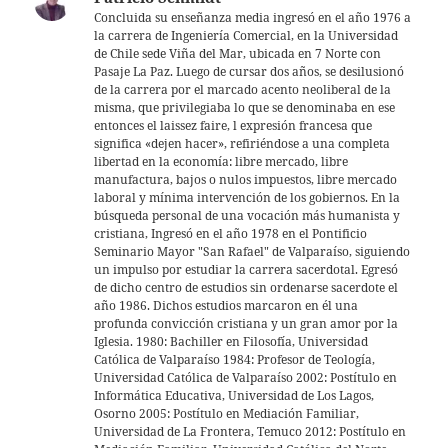
p
Concluida su enseñanza media ingresó en el año 1976 a
la carrera de Ingeniería Comercial, en la Universidad
p
de Chile sede Viña del Mar, ubicada en 7 Norte con
Pasaje La Paz. Luego de cursar dos años, se desilusionó
de la carrera por el marcado acento neoliberal de la
misma, que privilegiaba lo que se denominaba en ese
entonces el laissez faire, l expresión francesa que
significa «dejen hacer», refiriéndose a una completa
libertad en la economía: libre mercado, libre
manufactura, bajos o nulos impuestos, libre mercado
laboral y mínima intervención de los gobiernos. En la
búsqueda personal de una vocación más humanista y
cristiana, Ingresó en el año 1978 en el Pontificio
Seminario Mayor "San Rafael" de Valparaíso, siguiendo
un impulso por estudiar la carrera sacerdotal. Egresó
de dicho centro de estudios sin ordenarse sacerdote el
año 1986. Dichos estudios marcaron en él una
profunda convicción cristiana y un gran amor por la
Iglesia. 1980: Bachiller en Filosofía, Universidad
Católica de Valparaíso 1984: Profesor de Teología,
Universidad Católica de Valparaíso 2002: Postítulo en
Informática Educativa, Universidad de Los Lagos,
Osorno 2005: Postítulo en Mediación Familiar,
Universidad de La Frontera, Temuco 2012: Postítulo en