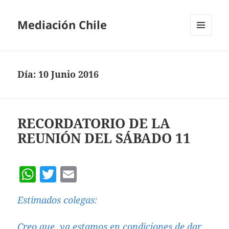
Mediación Chile
MENÚ
Y
WIDGETS
Día:
10 Junio 2016
RECORDATORIO DE LA
REUNIÓN DEL SÁBADO 11
W
T
E
h
w
m
Estimados colegas:
at
itt
ai
s
er
l
Creo que, ya estamos en condiciones de dar