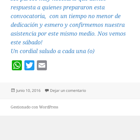
respuesta a quienes prepararon esta
convocatoria, con un tiempo no menor de
dedicación y esmero y confirmemos nuestra
asistencia por este mismo medio. Nos vemos
este sábado!
Un cordial saludo a cada una (o)
W
T
E
h
w
m
at
itt
ai
Publicado
en RECORDATORIO DE LA REU
Junio 10, 2016
Dejar un comentario
s
er
l
el
A
Gestionado con WordPress
p
p