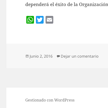
dependerá el éxito de la Organizació
W
T
E
h
w
m
at
itt
ai
s
er
l
A
p
Publicado
en A
Junio 2, 2016
Dejar un comentario
el
p
Gestionado con WordPress