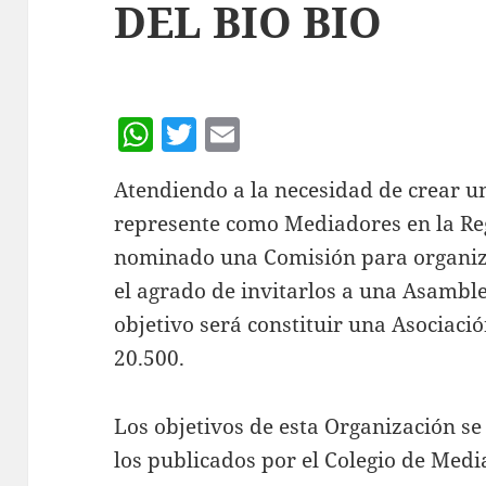
DEL BIO BIO
W
T
E
h
w
m
Atendiendo a la necesidad de crear u
at
itt
ai
represente como Mediadores en la Reg
s
er
l
nominado una Comisión para organiz
A
el agrado de invitarlos a una Asamble
p
objetivo será constituir una Asociaci
p
20.500.
Los objetivos de esta Organización 
los publicados por el Colegio de Medi