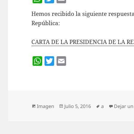
h
w
m
Hemos recibido la siguiente respuesta
at
itt
ai
República:
s
er
l
A
CARTA DE LA PRESIDENCIA DE LA R
p
p
W
T
E
h
w
m
at
itt
ai
s
er
l
A
p
Formato
Publicado
Etiquetas
Imagen
Julio 5, 2016
a
Dejar un
el
p