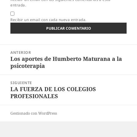
entrada.
Recibir un email con cada nueva entrada.
Navegación
ANTERIOR
de
Los aportes de Humberto Maturana a la
Entrada
entradas
psicoterapia
anterior:
SIGUIENTE
LA FUERZA DE LOS COLEGIOS
Entrada
PROFESIONALES
siguiente:
Gestionado con WordPress