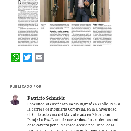
W
T
E
h
w
m
at
itt
ai
s
er
l
PUBLICADO POR
A
Patricio Schmidt
p
Concluida su enseñanza media ingresó en el año 1976 a
la carrera de Ingeniería Comercial, en la Universidad
p
de Chile sede Viña del Mar, ubicada en 7 Norte con
Pasaje La Paz. Luego de cursar dos años, se desilusionó
de la carrera por el marcado acento neoliberal de la
misma, que privilegiaba lo que se denominaba en ese