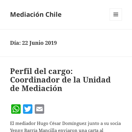
Mediación Chile
MENÚ
Y
WIDGETS
Día:
22 Junio 2019
Perfil del cargo:
Coordinador de la Unidad
de Mediación
W
T
E
h
w
m
El mediador Hugo César Domínguez junto a su socia
at
itt
ai
Yenny Barría Mancilla enviaron una carta al