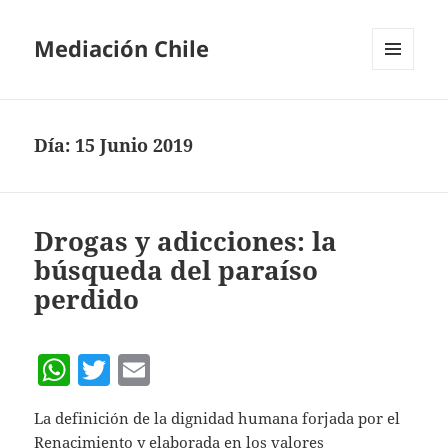
Mediación Chile
MENÚ
Y
WIDGETS
Día:
15 Junio 2019
Drogas y adicciones: la
búsqueda del paraíso
perdido
W
T
E
h
w
m
La definición de la dignidad humana forjada por el
at
itt
ai
Renacimiento y elaborada en los valores