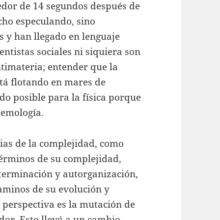
dedor de 14 segundos después de
cho especulando, sino
s y han llegado en lenguaje
ientistas sociales ni siquiera son
ntimateria; entender que la
tá flotando en mares de
do posible para la física porque
temología.
cias de la complejidad, como
términos de su complejidad,
terminación y autorganización,
caminos de su evolución y
a perspectiva es la mutación de
ador. Esto llevó a un cambio