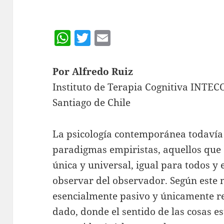
W
T
E
h
w
m
at
itt
ai
Por Alfredo Ruiz
s
er
l
Instituto de Terapia Cognitiva INTEC
A
Santiago de Chile
p
p
La psicología contemporánea todavía 
paradigmas empiristas, aquellos que
única y universal, igual para todos y
observar del observador. Según este 
esencialmente pasivo y únicamente r
dado, donde el sentido de las cosas 