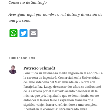
Comercio de Santiago
Averiguar aquí por nombre o rut datos y dirección de
una persona
W
T
E
h
w
m
at
itt
ai
s
er
l
PUBLICADO POR
A
Patricio Schmidt
p
Concluida su enseñanza media ingresó en el año 1976 a
la carrera de Ingeniería Comercial, en la Universidad
p
de Chile sede Viña del Mar, ubicada en 7 Norte con
Pasaje La Paz. Luego de cursar dos años, se desilusionó
de la carrera por el marcado acento neoliberal de la
misma, que privilegiaba lo que se denominaba en ese
entonces el laissez faire, l expresión francesa que
significa «dejen hacer», refiriéndose a una completa
libertad en la economía: libre mercado, libre