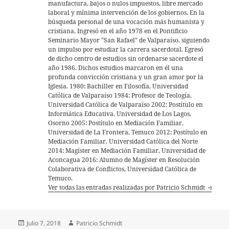
manufactura, bajos o nulos impuestos, libre mercado
laboral y mínima intervención de los gobiernos. En la
búsqueda personal de una vocación más humanista y
cristiana, Ingresó en el año 1978 en el Pontificio
Seminario Mayor "San Rafael" de Valparaíso, siguiendo
un impulso por estudiar la carrera sacerdotal. Egresó
de dicho centro de estudios sin ordenarse sacerdote el
año 1986. Dichos estudios marcaron en él una
profunda convicción cristiana y un gran amor por la
Iglesia. 1980: Bachiller en Filosofía, Universidad
Católica de Valparaíso 1984: Profesor de Teología,
Universidad Católica de Valparaíso 2002: Postítulo en
Informática Educativa, Universidad de Los Lagos,
Osorno 2005: Postítulo en Mediación Familiar,
Universidad de La Frontera, Temuco 2012: Postítulo en
Mediación Familiar, Universidad Católica del Norte
2014: Magíster en Mediación Familiar, Universidad de
Aconcagua 2016: Alumno de Magíster en Resolución
Colaborativa de Conflictos, Universidad Católica de
Temuco.
Ver todas las entradas realizadas por Patricio Schmidt
Publicado
Autor
Julio 7, 2018
Patricio Schmidt