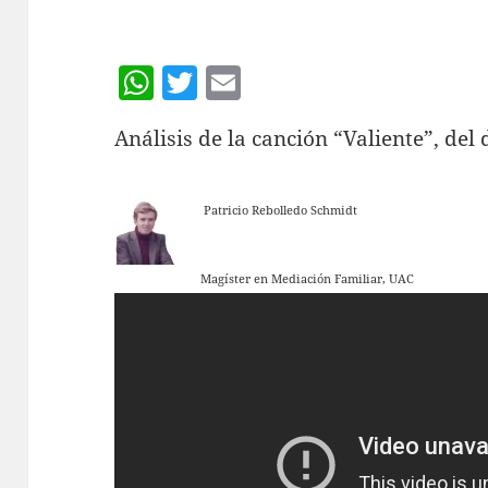
W
T
E
h
w
m
Análisis de la canción “Valiente”, de
at
itt
ai
s
er
l
A
Patricio Rebolledo Schmidt
p
p
Magíster en Mediación Familiar, UAC