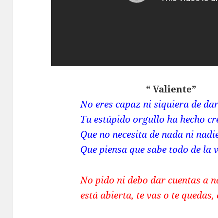
“ Valiente”
No eres capaz ni siquiera de d
Tu estúpido orgullo ha hecho cr
Que no necesita de nada ni nadie
Que piensa que sabe todo de la 
No pido ni debo dar cuentas a n
está abierta, te vas o te quedas,