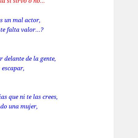
la si sirvo o no…
es un mal actor,
 te falta valor…?
r delante de la gente,
s escapar,
as que ni te las crees,
ando una mujer,