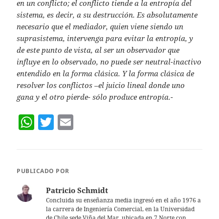
en un conflicto; el conflicto tiende a la entropía del
sistema, es decir, a su destrucción. Es absolutamente
necesario que el mediador, quien viene siendo un
suprasistema, intervenga para evitar la entropía, y
de este punto de vista, al ser un observador que
influye en lo observado, no puede ser neutral-inactivo
entendido en la forma clásica. Y la forma clásica de
resolver los conflictos –el juicio lineal donde uno
gana y el otro pierde- sólo produce entropía.-
W
T
E
h
w
m
at
itt
ai
s
er
l
PUBLICADO POR
A
Patricio Schmidt
p
Concluida su enseñanza media ingresó en el año 1976 a
la carrera de Ingeniería Comercial, en la Universidad
p
de Chile sede Viña del Mar, ubicada en 7 Norte con