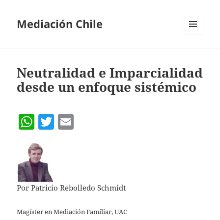
Mediación Chile
MENÚ
Y
WIDGETS
Neutralidad e Imparcialidad
desde un enfoque sistémico
W
T
E
h
w
m
at
itt
ai
s
er
l
A
Por Patricio Rebolledo Schmidt
p
p
Magíster en Mediación Familiar, UAC