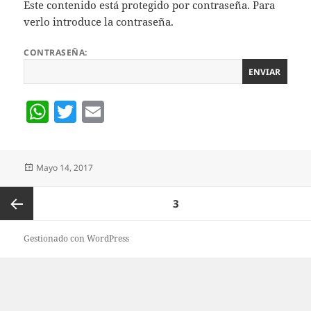
at
itt
ai
Este contenido está protegido por contraseña. Para
verlo introduce la contraseña.
s
er
l
A
CONTRASEÑA:
p
p
W
T
E
h
w
m
at
itt
ai
Publicado
Mayo 14, 2017
s
er
l
el
A
Paginación
PÁGINA
3
de
p
entradas
Página
p
Gestionado con WordPress
anterior