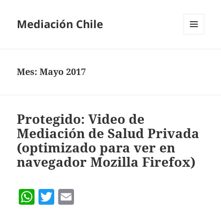
Mediación Chile
MENÚ
Y
WIDGETS
Mes:
Mayo 2017
Protegido: Video de
Mediación de Salud Privada
(optimizado para ver en
navegador Mozilla Firefox)
W
T
E
h
w
m