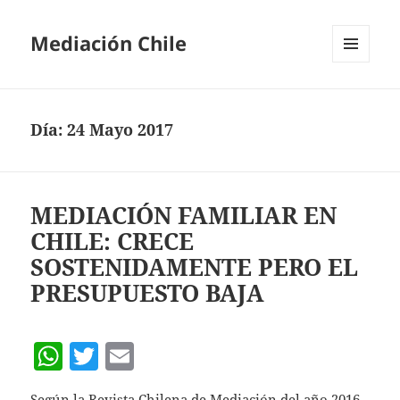
Mediación Chile
MENÚ
Y
WIDGETS
Día:
24 Mayo 2017
MEDIACIÓN FAMILIAR EN
CHILE: CRECE
SOSTENIDAMENTE PERO EL
PRESUPUESTO BAJA
W
T
E
h
w
m
Según la Revista Chilena de Mediación del año 2016,