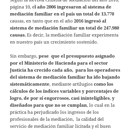
at
itt
ai
página 10, e
l año 2006 ingresaron al sistema de
s
er
l
mediación familiar en el país un total de 13.770
A
causas, en tanto que en el año
2016 ingresó al
sistema de mediación familiar un total de 247.980
p
causas.
Es decir, la mediación familiar experimenta
p
en nuestro país un crecimiento sostenido.
Sin embargo,
pese que el presupuesto asignado
por el Ministerio de Hacienda para el sector
Justicia ha crecido cada año, para los operadores
del sistema de mediación familiar ha ido bajando
sistemáticamente
, mediante artilugios
como los
cálculos de los índices variables y porcentajes de
logro, de por sí engorrosos, casi ininteligibles
,
y
diseñados para que no se cumplan
, lo cual en la
práctica ha perjudicado los ingresos de los
profesionales de la mediación, la calidad del
servicio de mediación familiar licitada y el buen