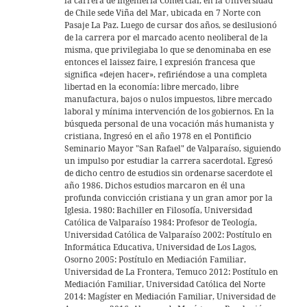
la carrera de Ingeniería Comercial, en la Universidad
p
de Chile sede Viña del Mar, ubicada en 7 Norte con
Pasaje La Paz. Luego de cursar dos años, se desilusionó
de la carrera por el marcado acento neoliberal de la
misma, que privilegiaba lo que se denominaba en ese
entonces el laissez faire, l expresión francesa que
significa «dejen hacer», refiriéndose a una completa
libertad en la economía: libre mercado, libre
manufactura, bajos o nulos impuestos, libre mercado
laboral y mínima intervención de los gobiernos. En la
búsqueda personal de una vocación más humanista y
cristiana, Ingresó en el año 1978 en el Pontificio
Seminario Mayor "San Rafael" de Valparaíso, siguiendo
un impulso por estudiar la carrera sacerdotal. Egresó
de dicho centro de estudios sin ordenarse sacerdote el
año 1986. Dichos estudios marcaron en él una
profunda convicción cristiana y un gran amor por la
Iglesia. 1980: Bachiller en Filosofía, Universidad
Católica de Valparaíso 1984: Profesor de Teología,
Universidad Católica de Valparaíso 2002: Postítulo en
Informática Educativa, Universidad de Los Lagos,
Osorno 2005: Postítulo en Mediación Familiar,
Universidad de La Frontera, Temuco 2012: Postítulo en
Mediación Familiar, Universidad Católica del Norte
2014: Magíster en Mediación Familiar, Universidad de