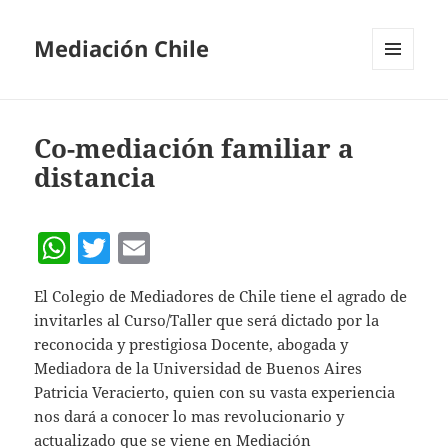
Mediación Chile
MENÚ
Y
WIDGETS
Co-mediación familiar a
distancia
W
T
E
h
w
m
El Colegio de Mediadores de Chile tiene el agrado de
at
itt
ai
invitarles al Curso/Taller que será dictado por la
s
er
l
reconocida y prestigiosa Docente, abogada y
A
Mediadora de la Universidad de Buenos Aires
Patricia Veracierto, quien con su vasta experiencia
p
nos dará a conocer lo mas revolucionario y
p
actualizado que se viene en Mediación