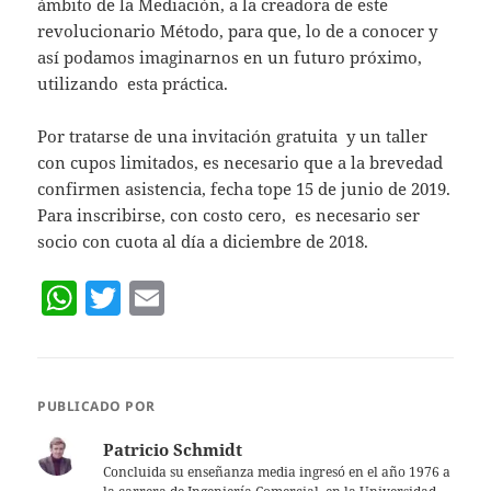
ámbito de la Mediación, a la creadora de este
revolucionario Método, para que, lo de a conocer y
así podamos imaginarnos en un futuro próximo,
utilizando esta práctica.
Por tratarse de una invitación gratuita y un taller
con cupos limitados, es necesario que a la brevedad
confirmen asistencia, fecha tope 15 de junio de 2019.
Para inscribirse, con costo cero, es necesario ser
socio con cuota al día a diciembre de 2018.
W
T
E
h
w
m
at
itt
ai
s
er
l
PUBLICADO POR
A
Patricio Schmidt
p
Concluida su enseñanza media ingresó en el año 1976 a