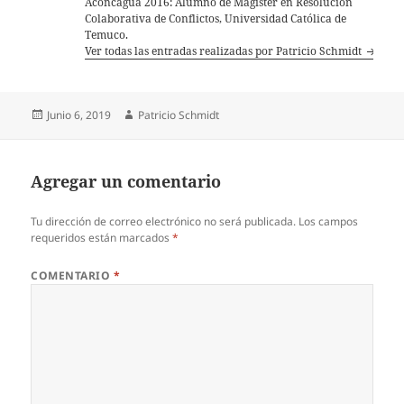
Aconcagua 2016: Alumno de Magíster en Resolución
Colaborativa de Conflictos, Universidad Católica de
Temuco.
Ver todas las entradas realizadas por Patricio Schmidt
Publicado
Autor
Junio 6, 2019
Patricio Schmidt
el
Agregar un comentario
Tu dirección de correo electrónico no será publicada.
Los campos
requeridos están marcados
*
COMENTARIO
*