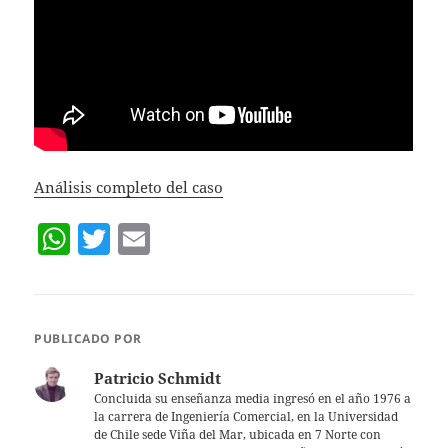
Análisis completo del caso
W
T
E
h
w
m
at
itt
ai
s
er
l
PUBLICADO POR
A
Patricio Schmidt
p
Concluida su enseñanza media ingresó en el año 1976 a
la carrera de Ingeniería Comercial, en la Universidad
p
de Chile sede Viña del Mar, ubicada en 7 Norte con