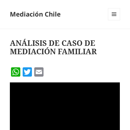
Mediación Chile
MENÚ
Y
WIDGETS
ANÁLISIS DE CASO DE
MEDIACIÓN FAMILIAR
W
T
E
h
w
m
at
itt
ai
s
er
l
A
p
p