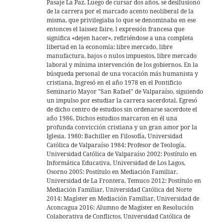
Pasaje La Paz. Luego de cursar dos años, se desilusionó
de la carrera por el marcado acento neoliberal de la
misma, que privilegiaba lo que se denominaba en ese
entonces el laissez faire, l expresión francesa que
significa «dejen hacer», refiriéndose a una completa
libertad en la economía: libre mercado, libre
manufactura, bajos o nulos impuestos, libre mercado
laboral y mínima intervención de los gobiernos. En la
búsqueda personal de una vocación más humanista y
cristiana, Ingresó en el año 1978 en el Pontificio
Seminario Mayor "San Rafael" de Valparaíso, siguiendo
un impulso por estudiar la carrera sacerdotal. Egresó
de dicho centro de estudios sin ordenarse sacerdote el
año 1986. Dichos estudios marcaron en él una
profunda convicción cristiana y un gran amor por la
Iglesia. 1980: Bachiller en Filosofía, Universidad
Católica de Valparaíso 1984: Profesor de Teología,
Universidad Católica de Valparaíso 2002: Postítulo en
Informática Educativa, Universidad de Los Lagos,
Osorno 2005: Postítulo en Mediación Familiar,
Universidad de La Frontera, Temuco 2012: Postítulo en
Mediación Familiar, Universidad Católica del Norte
2014: Magíster en Mediación Familiar, Universidad de
Aconcagua 2016: Alumno de Magíster en Resolución
Colaborativa de Conflictos, Universidad Católica de