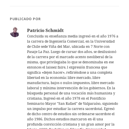
at
itt
ai
s
er
l
PUBLICADO POR
A
Patricio Schmidt
p
Concluida su enseñanza media ingresó en el año 1976 a
la carrera de Ingeniería Comercial, en la Universidad
p
de Chile sede Viña del Mar, ubicada en 7 Norte con
Pasaje La Paz. Luego de cursar dos años, se desilusionó
de la carrera por el marcado acento neoliberal de la
misma, que privilegiaba lo que se denominaba en ese
entonces el laissez faire, l expresión francesa que
significa «dejen hacer», refiriéndose a una completa
libertad en la economía: libre mercado, libre
manufactura, bajos o nulos impuestos, libre mercado
laboral y mínima intervención de los gobiernos. En la
búsqueda personal de una vocación más humanista y
cristiana, Ingresó en el año 1978 en el Pontificio
Seminario Mayor "San Rafael" de Valparaíso, siguiendo
un impulso por estudiar la carrera sacerdotal. Egresó
de dicho centro de estudios sin ordenarse sacerdote el
año 1986. Dichos estudios marcaron en él una
profunda convicción cristiana y un gran amor por la