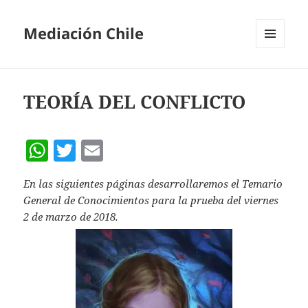
Mediación Chile
MENÚ
Y
WIDGETS
TEORÍA DEL CONFLICTO
W
T
E
h
w
m
En las siguientes páginas desarrollaremos el Temario
at
itt
ai
General de Conocimientos para la prueba del viernes
s
er
l
2 de marzo de 2018.
A
p
p