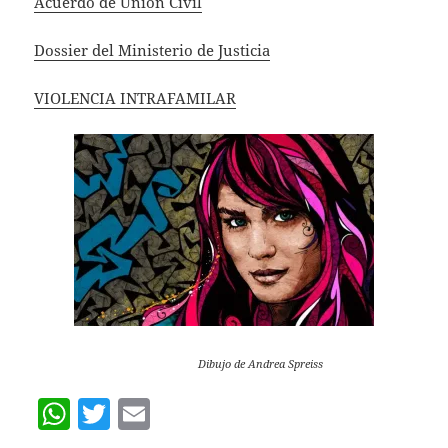
Acuerdo de Unión Civil
Dossier del Ministerio de Justicia
VIOLENCIA INTRAFAMILAR
Dibujo de Andrea Spreiss
W
T
E
h
w
m