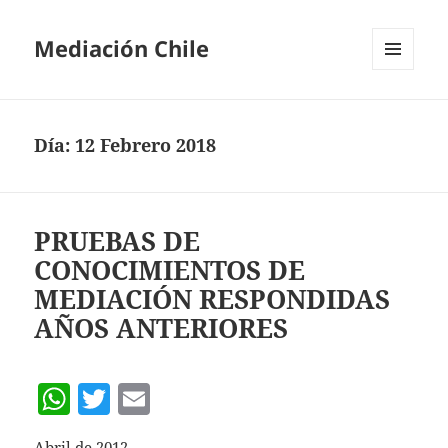
Mediación Chile
MENÚ
Y
WIDGETS
Día:
12 Febrero 2018
PRUEBAS DE
CONOCIMIENTOS DE
MEDIACIÓN RESPONDIDAS
AÑOS ANTERIORES
W
T
E
h
w
m
Abril de 2012