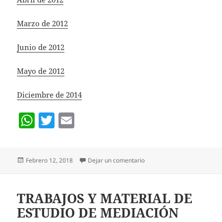
at
itt
ai
s
er
l
Marzo de 2012
A
Junio de 2012
p
p
Mayo de 2012
Diciembre de 2014
W
T
E
h
w
m
at
itt
ai
Publicado
en PRUEBAS DE CONOCIMI
Febrero 12, 2018
Dejar un comentario
s
er
l
el
A
p
TRABAJOS Y MATERIAL DE
ESTUDIO DE MEDIACIÓN
p