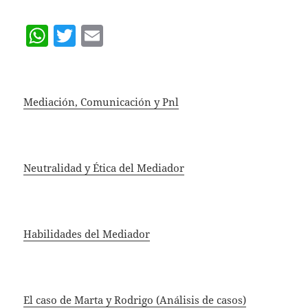
W
T
E
h
w
m
at
itt
ai
s
er
l
Mediación, Comunicación y Pnl
A
p
p
Neutralidad y Ética del Mediador
Habilidades del Mediador
El caso de Marta y Rodrigo (Análisis de casos)