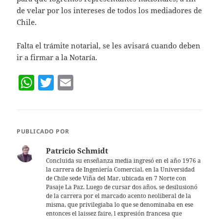
p
de velar por los intereses de todos los mediadores de
Chile.
Falta el trámite notarial, se les avisará cuando deben
ir a firmar a la Notaría.
W
T
E
h
w
m
at
itt
ai
s
er
l
PUBLICADO POR
A
Patricio Schmidt
p
Concluida su enseñanza media ingresó en el año 1976 a
la carrera de Ingeniería Comercial, en la Universidad
p
de Chile sede Viña del Mar, ubicada en 7 Norte con
Pasaje La Paz. Luego de cursar dos años, se desilusionó
de la carrera por el marcado acento neoliberal de la
misma, que privilegiaba lo que se denominaba en ese
entonces el laissez faire, l expresión francesa que