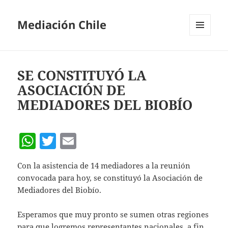
Mediación Chile
MENÚ
Y
WIDGETS
SE CONSTITUYÓ LA
ASOCIACIÓN DE
MEDIADORES DEL BIOBÍO
W
T
E
h
w
m
Con la asistencia de 14 mediadores a la reunión
at
itt
ai
convocada para hoy, se constituyó la Asociación de
s
er
l
Mediadores del Biobío.
A
Esperamos que muy pronto se sumen otras regiones
p
para que logremos representantes nacionales, a fin