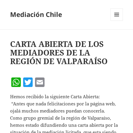
Mediación Chile
MENÚ
Y
WIDGETS
CARTA ABIERTA DE LOS
MEDIADORES DE LA
REGIÓN DE VALPARAÍSO
W
T
E
h
w
m
Hemos recibido la siguiente Carta Abierta:
at
itt
ai
“Antes que nada felicitaciones por la página web,
s
er
l
ojalá muchos mediadores puedan conocerla.
A
Como grupo gremial de la región de Valparaíso,
hemos estado difundiendo una carta abierta por la
p
situación de la mediación licitada, que esta siendo