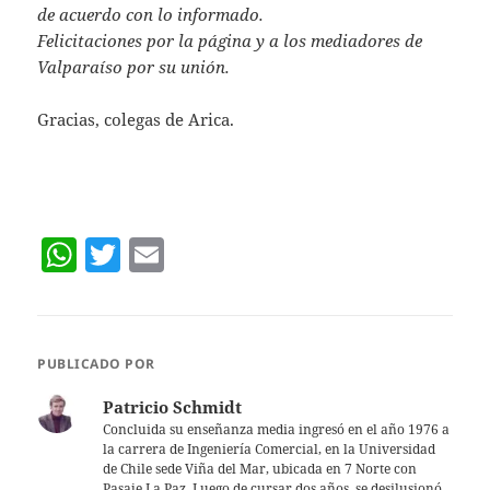
de acuerdo con lo informado.
Felicitaciones por la página y a los mediadores de
Valparaíso por su unión.
Gracias, colegas de Arica.
W
T
E
h
w
m
at
itt
ai
s
er
l
PUBLICADO POR
A
Patricio Schmidt
p
Concluida su enseñanza media ingresó en el año 1976 a
la carrera de Ingeniería Comercial, en la Universidad
p
de Chile sede Viña del Mar, ubicada en 7 Norte con
Pasaje La Paz. Luego de cursar dos años, se desilusionó