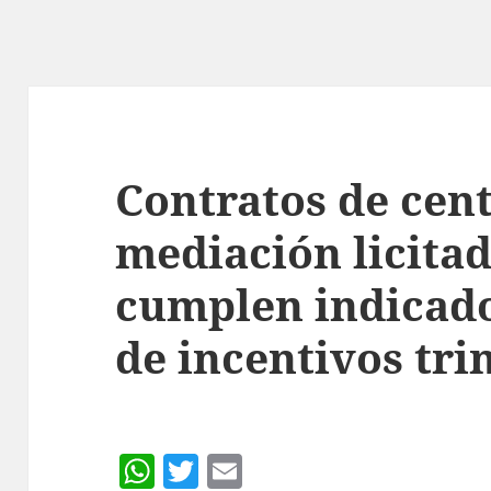
Contratos de cen
mediación licita
cumplen indicado
de incentivos tri
W
T
E