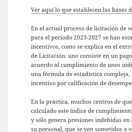
h
w
m
Ver aquí lo que establecen las bases de
at
itt
ai
s
er
l
En el actual proceso de licitación de 
A
para el periodo 2023-2027 se han est
p
incentivos, como se explica en el ext
p
de Licitación: uno consiste en un pago
acuerdo al cumplimiento de unos indi
una fórmula de estadística compleja, 
incentivo por calificación de desempe
En la práctica, muchos centros de que
calculado este índice de cumplimiento
y sólo genera presiones indebidas en 
su personal, que se ven sometidos a c