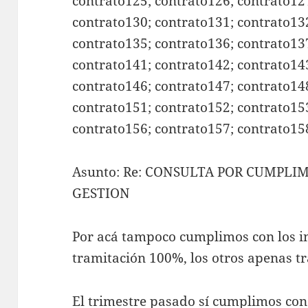
contrato125; contrato126; contrato12
contrato130; contrato131; contrato13
contrato135; contrato136; contrato13
contrato141; contrato142; contrato14
contrato146; contrato147; contrato14
contrato151; contrato152; contrato15
contrato156; contrato157; contrato15
Asunto: Re: CONSULTA POR CUMPLI
GESTION
Por acá tampoco cumplimos con los in
tramitación 100%, los otros apenas t
El trimestre pasado sí cumplimos con