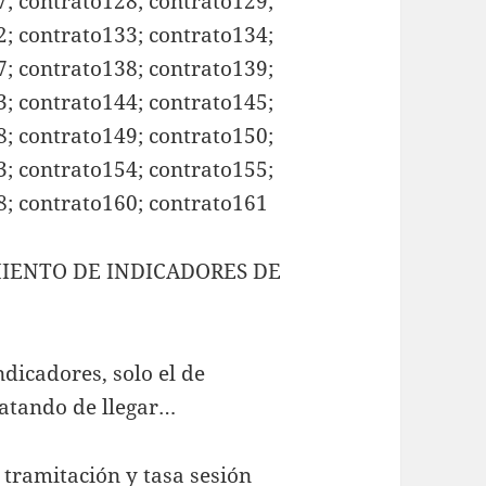
7; contrato128; contrato129;
2; contrato133; contrato134;
7; contrato138; contrato139;
3; contrato144; contrato145;
8; contrato149; contrato150;
3; contrato154; contrato155;
8; contrato160; contrato161
MIENTO DE INDICADORES DE
dicadores, solo el de
ratando de llegar…
 tramitación y tasa sesión