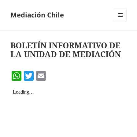
Mediación Chile
MENÚ
Y
WIDGETS
BOLETÍN INFORMATIVO DE
LA UNIDAD DE MEDIACIÓN
W
T
E
h
w
m
at
itt
ai
s
er
l
A
p
p