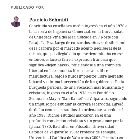
s
er
l
PUBLICADO POR
A
Patricio Schmidt
p
Concluida su enseñanza media ingresó en el año 1976 a
la carrera de Ingeniería Comercial, en la Universidad
p
de Chile sede Viña del Mar, ubicada en 7 Norte con
Pasaje La Paz. Luego de cursar dos años, se desilusionó
de la carrera por el marcado acento neoliberal de la
misma, que privilegiaba lo que se denominaba en ese
entonces el laissez faire, l expresión francesa que
significa «dejen hacer», refiriéndose a una completa
libertad en la economía: libre mercado, libre
manufactura, bajos o nulos impuestos, libre mercado
laboral y mínima intervención de los gobiernos. En la
búsqueda personal de una vocación más humanista y
cristiana, Ingresó en el año 1978 en el Pontificio
Seminario Mayor "San Rafael" de Valparaíso, siguiendo
un impulso por estudiar la carrera sacerdotal. Egresó
de dicho centro de estudios sin ordenarse sacerdote el
año 1986. Dichos estudios marcaron en él una
profunda convicción cristiana y un gran amor por la
Iglesia. 1980: Bachiller en Filosofía, Universidad
Católica de Valparaíso 1984: Profesor de Teología,
Universidad Católica de Valparaíso 2002: Postítulo en