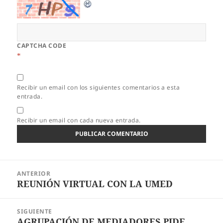
CAPTCHA CODE
*
Recibir un email con los siguientes comentarios a esta
entrada.
Recibir un email con cada nueva entrada.
Navegación
ANTERIOR
de
REUNIÓN VIRTUAL CON LA UMED
Entrada
entradas
anterior:
SIGUIENTE
AGRUPACIÓN DE MEDIADORES PIDE
Entrada