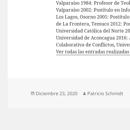
Valparaíso 1984: Profesor de Teol
Valparaíso 2002: Postítulo en In
Los Lagos, Osorno 2005: Postítul
de La Frontera, Temuco 2012: Pos
Universidad Católica del Norte 2
Universidad de Aconcagua 2016: 
Colaborativa de Conflictos, Univ
Ver todas las entradas realizada
Publicado
Autor
Diciembre 23, 2020
Patricio Schmidt
el