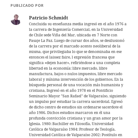
s
er
l
PUBLICADO POR
A
Patricio Schmidt
p
Concluida su enseñanza media ingresó en el año 1976 a
la carrera de Ingeniería Comercial, en la Universidad
p
de Chile sede Viña del Mar, ubicada en 7 Norte con
Pasaje La Paz. Luego de cursar dos años, se desilusionó
de la carrera por el marcado acento neoliberal de la
misma, que privilegiaba lo que se denominaba en ese
entonces el laissez faire, l expresión francesa que
significa «dejen hacer», refiriéndose a una completa
libertad en la economía: libre mercado, libre
manufactura, bajos o nulos impuestos, libre mercado
laboral y mínima intervención de los gobiernos. En la
búsqueda personal de una vocación más humanista y
cristiana, Ingresó en el año 1978 en el Pontificio
Seminario Mayor "San Rafael" de Valparaíso, siguiendo
un impulso por estudiar la carrera sacerdotal. Egresó
de dicho centro de estudios sin ordenarse sacerdote el
año 1986. Dichos estudios marcaron en él una
profunda convicción cristiana y un gran amor por la
Iglesia. 1980: Bachiller en Filosofía, Universidad
Católica de Valparaíso 1984: Profesor de Teología,
Universidad Católica de Valparaíso 2002: Postítulo en