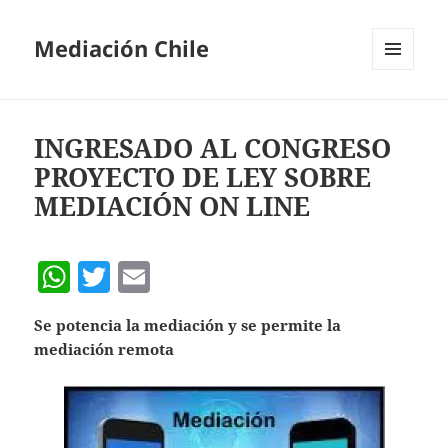
Mediación Chile
MENÚ
Y
WIDGETS
INGRESADO AL CONGRESO
PROYECTO DE LEY SOBRE
MEDIACIÓN ON LINE
W
T
E
h
w
m
Se potencia la mediación y se permite la
at
itt
ai
mediación remota
s
er
l
A
p