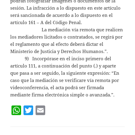
podrán fotografiar imágenes o documentos de la
sesión. La infracción a lo dispuesto en este artículo
será sancionada de acuerdo a lo dispuesto en el
artículo 161 – A del Código Penal.
La mediación vía remota que realicen
los mediadores licitados o contratados, se regirá por
el reglamento que al efecto deberá dictar el
Ministerio de Justicia y Derechos Humanos.”.
9) Incorpórase en el inciso primero del
artículo 111, a continuación del punto (.) y aparte
que pasa a ser seguido, la siguiente expresión: “En
caso que la mediación se verificare vía remota por
videoconferencia, el acta podrá ser firmada
mediante firma electrónica simple o avanzada.”.
W
T
E
h
w
m
at
itt
ai