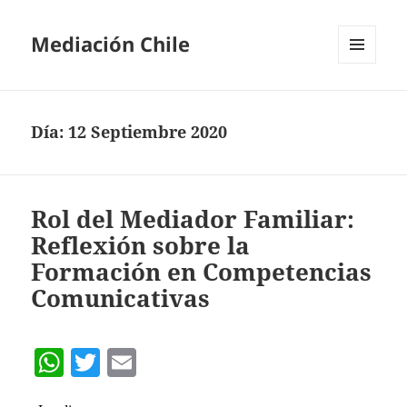
Mediación Chile
MENÚ
Y
WIDGETS
Día:
12 Septiembre 2020
Rol del Mediador Familiar:
Reflexión sobre la
Formación en Competencias
Comunicativas
W
T
E
h
w
m