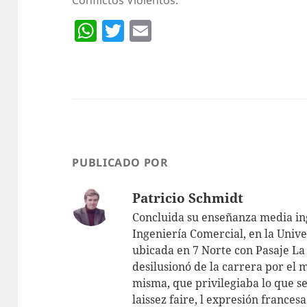
W
T
E
h
w
m
at
itt
ai
s
er
l
A
p
p
PUBLICADO POR
Patricio Schmidt
Concluida su enseñanza media ing
Ingeniería Comercial, en la Unive
ubicada en 7 Norte con Pasaje La 
desilusionó de la carrera por el 
misma, que privilegiaba lo que s
laissez faire, l expresión frances