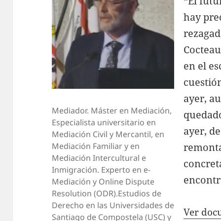
“El fut
A
hay pre
p
rezagad
p
Cocteau
en el es
cuestió
ayer, a
Mediador. Máster en Mediación,
quedado
Especialista universitario en
ayer, d
Mediación Civil y Mercantil, en
Mediación Familiar y en
remonta
Mediación Intercultural e
concret
Inmigración. Experto en e-
encontr
Mediación y Online Dispute
Resolution (ODR).Estudios de
Derecho en las Universidades de
Ver doc
Santiago de Compostela (USC) y