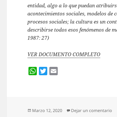
entidad, algo a lo que puedan atribuir
acontecimientos sociales, modelos de c
procesos sociales; la cultura es un con
describirse todos esos fenómenos de m
1987: 27)
VER DOCUMENTO COMPLETO
W
T
E
h
w
m
at
itt
ai
s
er
l
A
p
Publicado
en
Marzo 12, 2020
Dejar un comentario
el