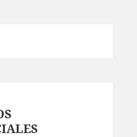
OS
CIALES