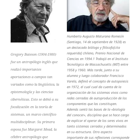
Humberto Augusto Maturana Romesín
(Santiago, 14 de septiembre de 1928) es
un destacado biólogo y filósofo[cita
requerida] chileno, Premio Nacional de
Gregory Bateson (1904-1980)
Ciencias en 1994.1​ Trabajó en el Instituto
fue un antropólogo inglés que
Tecnológico de Massachusetts (MIT) entre
realizó importantes
1958 y 1960. Más tarde, junto a su
alumno y luego colaborador Francisco
aportaciones a campos tan
Varela, definió el concepto de autopoiesis
variados como la lingüística, la
en 1972, el cual cual da cuenta de la
epistemología y las ciencias
organización de los sistemas vivos como
redes cerradas de autoproducción de los
cibernéticas. Esto se debió a su
componentes que las constituyen.
focalización en la teoría de
Además sentó las bases de la «biología
sistemas, un marco científico
del conocer», disciplina que se hace cargo
de explicar el operar de los seres vivos en
multidisciplinar. Su primera
tanto sistemas cerrados y determinados
esposa fue Margaret Mead, la
en su estructura. Otro aspecto
célebre antropóloga que
importante de sus reflexiones corresponde