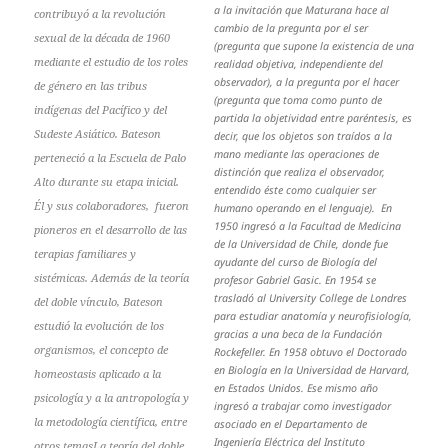
a la invitación que Maturana hace al
contribuyó a la revolución
cambio de la pregunta por el ser
sexual de la década de 1960
(pregunta que supone la existencia de una
mediante el estudio de los roles
realidad objetiva, independiente del
observador), a la pregunta por el hacer
de género en las tribus
(pregunta que toma como punto de
indígenas del Pacífico y del
partida la objetividad entre paréntesis, es
Sudeste Asiático. Bateson
decir, que los objetos son traídos a la
mano mediante las operaciones de
perteneció a la Escuela de Palo
distinción que realiza el observador,
Alto durante su etapa inicial.
entendido éste como cualquier ser
Él y sus colaboradores, fueron
humano operando en el lenguaje). En
1950 ingresó a la Facultad de Medicina
pioneros en el desarrollo de las
de la Universidad de Chile, donde fue
terapias familiares y
ayudante del curso de Biología del
sistémicas. Además de la teoría
profesor Gabriel Gasic. En 1954 se
trasladó al University College de Londres
del doble vínculo, Bateson
para estudiar anatomía y neurofisiología,
estudió la evolución de los
gracias a una beca de la Fundación
organismos, el concepto de
Rockefeller. En 1958 obtuvo el Doctorado
en Biología en la Universidad de Harvard,
homeostasis aplicado a la
en Estados Unidos. Ese mismo año
psicología y a la antropología y
ingresó a trabajar como investigador
la metodología científica, entre
asociado en el Departamento de
Ingeniería Eléctrica del Instituto
otros temasLa teoría del doble