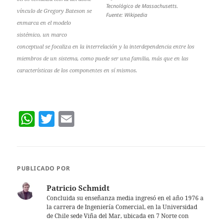
Tecnológico de Massachusetts.
vínculo de Gregory Bateson se
Fuente: Wikipedia
enmarca en el modelo
sistémico, un marco
conceptual se focaliza en la interrelación y la interdependencia entre los
miembros de un sistema, como puede ser una familia, más que en las
características de los componentes en sí mismos.
W
T
E
h
w
m
at
itt
ai
s
er
l
PUBLICADO POR
A
Patricio Schmidt
p
Concluida su enseñanza media ingresó en el año 1976 a
la carrera de Ingeniería Comercial, en la Universidad
p
de Chile sede Viña del Mar, ubicada en 7 Norte con