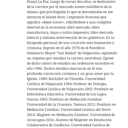
Pasaje La Paz. Luego de cursar dos años, se desilusionó
de la carrera por el marcado acento neoliberal de la
misma, que privilegiaba lo que se denominaba en ese
entonces el laissez faire, l expresión francesa que
significa «dejen hacer», refiriéndose a una completa
libertad en la economía: libre mercado, libre
manufactura, bajos o nulos impuestos, libre mercado
laboral y mínima intervención de los gobiernos. En la
búsqueda personal de una vocación más humanista y
cristiana, Ingresó en el año 1978 en el Pontificio
Seminario Mayor "San Rafael" de Valparaíso, siguiendo
un impulso por estudiar la carrera sacerdotal. Egresó
de dicho centro de estudios sin ordenarse sacerdote el
año 1986. Dichos estudios marcaron en él una
profunda convicción cristiana y un gran amor por la
Iglesia. 1980: Bachiller en Filosofía, Universidad
Católica de Valparaíso 1984: Profesor de Teología,
Universidad Católica de Valparaíso 2002: Postítulo en
Informática Educativa, Universidad de Los Lagos,
Osorno 2005: Postítulo en Mediación Familiar,
Universidad de La Frontera, Temuco 2012: Postítulo en
Mediación Familiar, Universidad Católica del Norte
2014: Magíster en Mediación Familiar, Universidad de
Aconcagua 2016: Alumno de Magíster en Resolución
Colaborativa de Conflictos, Universidad Católica de