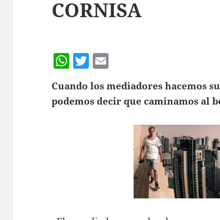
CORNISA
W
T
E
h
w
m
Cuando los mediadores hacemos sug
at
itt
ai
podemos decir que caminamos al bo
s
er
l
A
p
p