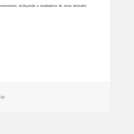
mentarios, incluyendo a mediadores de otras latitudes;
en CUANDO LOS MEDIADORES CAMINAMOS AL BORDE D
io