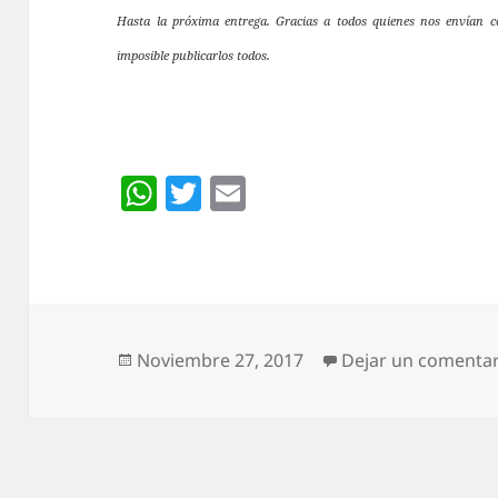
Hasta la próxima entrega. Gracias a todos quienes nos envían co
imposible publicarlos todos.
W
T
E
h
w
m
at
itt
ai
s
er
l
A
p
Publicado
Noviembre 27, 2017
Dejar un comentar
el
p