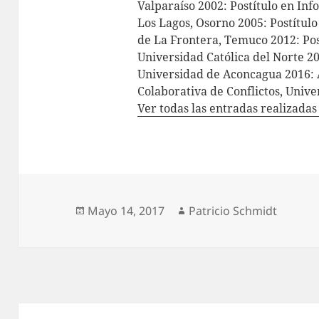
Valparaíso 2002: Postítulo en In
Los Lagos, Osorno 2005: Postítul
de La Frontera, Temuco 2012: Pos
Universidad Católica del Norte 2
Universidad de Aconcagua 2016: 
Colaborativa de Conflictos, Univ
Ver todas las entradas realizada
Publicado
Autor
Mayo 14, 2017
Patricio Schmidt
el
Navegación