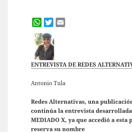
W
T
E
h
w
m
at
itt
ai
s
er
l
A
ENTREVISTA DE REDES ALTERNATI
p
p
Antonio Tula
Redes Alternativas, una publicació
continúa la entrevista desarrolla
MEDIADO X, ya que accedió a esta
reserva su nombre