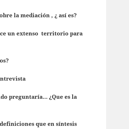
bre la mediación , ¿ así es?
ece un extenso territorio para
os?
entrevista
ido preguntaría… ¿Que es la
efiniciones que en síntesis