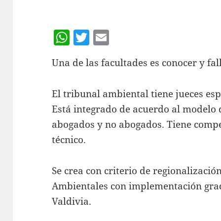
W
T
E
h
w
m
Una de las facultades es conocer y f
at
itt
ai
s
er
l
El tribunal ambiental tiene jueces esp
A
Está integrado de acuerdo al modelo d
p
abogados y no abogados. Tiene compet
p
técnico.
Se crea con criterio de regionalizació
Ambientales con implementación grad
Valdivia.