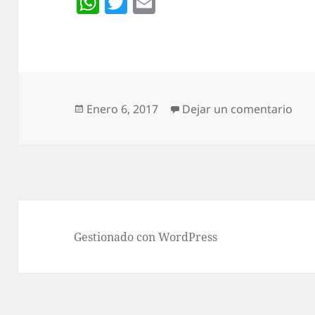
W
T
E
h
w
m
at
itt
ai
s
er
l
A
p
Publicado
en T
Enero 6, 2017
Dejar un comentario
el
p
Gestionado con WordPress