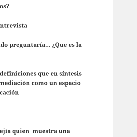
os?
entrevista
ido preguntaría… ¿Que es la
efiniciones que en síntesis
la mediación como un espacio
icación
Mejía quien muestra una