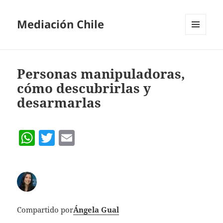
Mediación Chile
MENÚ
Y
WIDGETS
Personas manipuladoras,
cómo descubrirlas y
desarmarlas
W
T
E
h
w
m
at
itt
ai
s
er
l
A
Compartido por
Ángela Gual
p