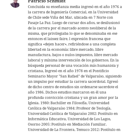
Patricio Schmidt
p
Concluida su enseñanza media ingresó en el año 1976 a
la carrera de Ingeniería Comercial, en la Universidad
p
de Chile sede Viña del Mar, ubicada en 7 Norte con
Pasaje La Paz. Luego de cursar dos años, se desilusionó
de la carrera por el marcado acento neoliberal de la
misma, que privilegiaba lo que se denominaba en ese
entonces el laissez faire, l expresión francesa que
significa «dejen hacer», refiriéndose a una completa
libertad en la economía: libre mercado, libre
manufactura, bajos o nulos impuestos, libre mercado
laboral y mínima intervención de los gobiernos. En la
búsqueda personal de una vocación más humanista y
cristiana, Ingresó en el año 1978 en el Pontificio
Seminario Mayor "San Rafael" de Valparaíso, siguiendo
un impulso por estudiar la carrera sacerdotal. Egresó
de dicho centro de estudios sin ordenarse sacerdote el
año 1986. Dichos estudios marcaron en él una
profunda convicción cristiana y un gran amor por la
Iglesia. 1980: Bachiller en Filosofía, Universidad
Católica de Valparaíso 1984: Profesor de Teología,
Universidad Católica de Valparaíso 2002: Postítulo en
Informática Educativa, Universidad de Los Lagos,
Osorno 2005: Postítulo en Mediación Familiar,
Universidad de La Frontera, Temuco 2012: Postítulo en