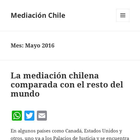
Mediación Chile
MENÚ
Y
WIDGETS
Mes:
Mayo 2016
La mediación chilena
comparada con el resto del
mundo
W
T
E
h
w
m
En algunos países como Canadá, Estados Unidos y
at
itt
ai
otros, uno va a los Palacios de Justicia y se encuentra