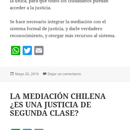
la única, para que todos los ciudadanos puedan
acceder a la justicia.
Se hace necesario integrar la mediación con el
sistema formal de justicia, y darle verdadero
reconocimiento, y otorgar más recursos al sistema.
W
T
E
h
w
m
at
itt
ai
Publicado
en La mediación chilena comp
Mayo 20, 2016
Dejar un comentario
s
er
l
el
A
p
LA MEDIACIÓN CHILENA
¿ES UNA JUSTICIA DE
p
SEGUNDA CLASE?