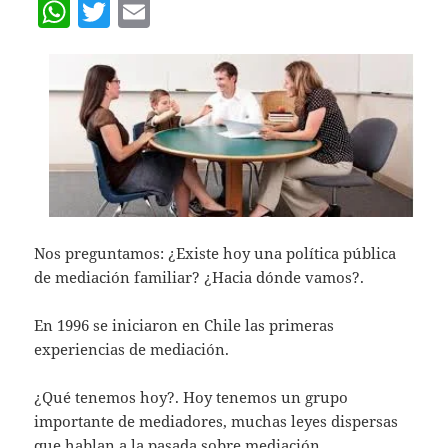
W
T
E
h
w
m
at
itt
ai
s
er
l
A
p
p
Nos preguntamos: ¿Existe hoy una política pública
de mediación familiar? ¿Hacia dónde vamos?.
En 1996 se iniciaron en Chile las primeras
experiencias de mediación.
¿Qué tenemos hoy?. Hoy tenemos un grupo
importante de mediadores, muchas leyes dispersas
que hablan a la pasada sobre mediación.