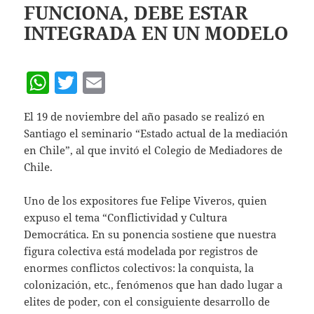
FUNCIONA, DEBE ESTAR
p
INTEGRADA EN UN MODELO
W
T
E
h
w
m
El 19 de noviembre del año pasado se realizó en
at
itt
ai
Santiago el seminario “Estado actual de la mediación
s
er
l
en Chile”, al que invitó el Colegio de Mediadores de
A
Chile.
p
Uno de los expositores fue Felipe Viveros, quien
p
expuso el tema “Conflictividad y Cultura
Democrática. En su ponencia sostiene que nuestra
figura colectiva está modelada por registros de
enormes conflictos colectivos: la conquista, la
colonización, etc., fenómenos que han dado lugar a
elites de poder, con el consiguiente desarrollo de