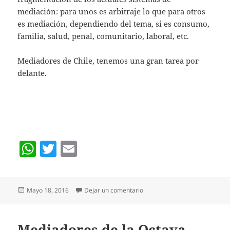
mediación: para unos es arbitraje lo que para otros
es mediación, dependiendo del tema, si es consumo,
familia, salud, penal, comunitario, laboral, etc.
Mediadores de Chile, tenemos una gran tarea por
delante.
W
T
E
h
w
m
at
itt
ai
Publicado
en LA MEDIACIÓN SOLA NO 
Mayo 18, 2016
Dejar un comentario
s
er
l
el
A
Mediadores de la Octava