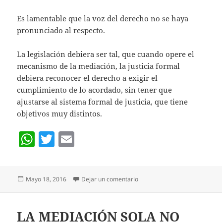
Es lamentable que la voz del derecho no se haya
pronunciado al respecto.
La legislación debiera ser tal, que cuando opere el
mecanismo de la mediación, la justicia formal
debiera reconocer el derecho a exigir el
cumplimiento de lo acordado, sin tener que
ajustarse al sistema formal de justicia, que tiene
objetivos muy distintos.
W
T
E
h
w
m
at
itt
ai
Publicado
en LA MEDIACIÓN CHILENA ¿
Mayo 18, 2016
Dejar un comentario
s
er
l
el
A
p
LA MEDIACIÓN SOLA NO