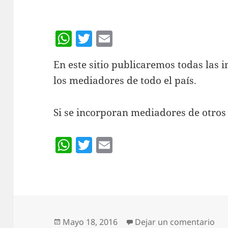
W
T
E
h
w
m
En este sitio publicaremos todas las 
at
itt
ai
los mediadores de todo el país.
s
er
l
A
Si se incorporan mediadores de otros 
p
p
W
T
E
h
w
m
at
itt
ai
s
er
l
A
p
Publicado
en 
Mayo 18, 2016
Dejar un comentario