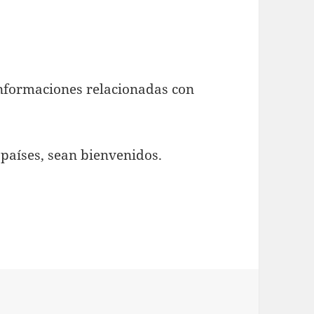
informaciones relacionadas con
países, sean bienvenidos.
Bienvenido al sitio web de los mediadores de Chile