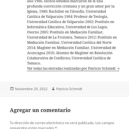
año 1986. Dichos estudios marcaron en él una
profunda convicción cristiana y un gran amor por la
Iglesia. 1980: Bachiller en Filosofía, Universidad
Católica de Valparaíso 1984: Profesor de Teología,
Universidad Católica de Valparaíso 2002: Postítulo en
Informática Educativa, Universidad de Los Lagos,
Osorno 2005: Postítulo en Mediación Familiar,
Universidad de La Frontera, Temuco 2012: Postítulo en
Mediación Familiar, Universidad Católica del Norte
2014: Magíster en Mediación Familiar, Universidad de
Aconcagua 2016: Alumno de Magíster en Resolución
Colaborativa de Conflictos, Universidad Católica de
Temuco.
Ver todas las entradas realizadas por Patricio Schmidt
Publicado
Autor
Noviembre 29, 2022
Patricio Schmidt
el
Agregar un comentario
Tu dirección de correo electrónico no será publicada.
Los campos
requeridos están marcados
*