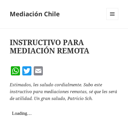
Mediación Chile
MENÚ
Y
WIDGETS
INSTRUCTIVO PARA
MEDIACIÓN REMOTA
W
T
E
h
w
m
Estimados, les saludo cordialmente. Subo este
at
itt
ai
instructivo para mediaciones remotas, sé que les será
s
er
l
de utilidad. Un gran saludo, Patricio Sch.
A
p
p