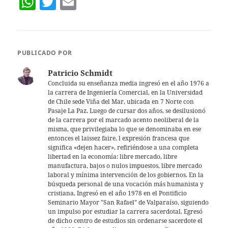
W
T
E
h
w
m
at
itt
ai
s
er
l
PUBLICADO POR
A
Patricio Schmidt
p
Concluida su enseñanza media ingresó en el año 1976 a
la carrera de Ingeniería Comercial, en la Universidad
p
de Chile sede Viña del Mar, ubicada en 7 Norte con
Pasaje La Paz. Luego de cursar dos años, se desilusionó
de la carrera por el marcado acento neoliberal de la
misma, que privilegiaba lo que se denominaba en ese
entonces el laissez faire, l expresión francesa que
significa «dejen hacer», refiriéndose a una completa
libertad en la economía: libre mercado, libre
manufactura, bajos o nulos impuestos, libre mercado
laboral y mínima intervención de los gobiernos. En la
búsqueda personal de una vocación más humanista y
cristiana, Ingresó en el año 1978 en el Pontificio
Seminario Mayor "San Rafael" de Valparaíso, siguiendo
un impulso por estudiar la carrera sacerdotal. Egresó
de dicho centro de estudios sin ordenarse sacerdote el